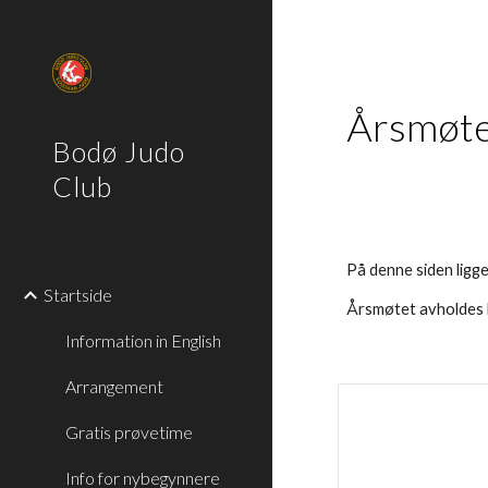
Sk
Årsmøt
Bodø Judo
Club
På denne siden ligg
Startside
Årsmøtet avholdes hv
Information in English
Arrangement
Gratis prøvetime
Info for nybegynnere