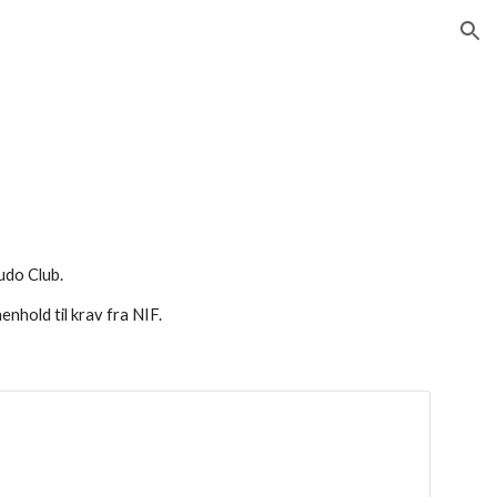
ion
udo Club.
nhold til krav fra NIF. 