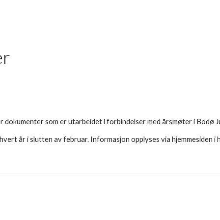
ip to main content
Skip to navigat
er
er dokumenter som er utarbeidet i forbindelser med årsmøter i Bodø J
ert år i slutten av februar. Informasjon opplyses via hjemmesiden i he