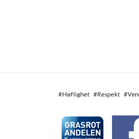
#Høflighet #Respekt #Venn